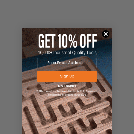
Sign Up
No Thanks
*Offer valid for Amana Tool®, A.G.E Series®,
Timberline® orders over $75