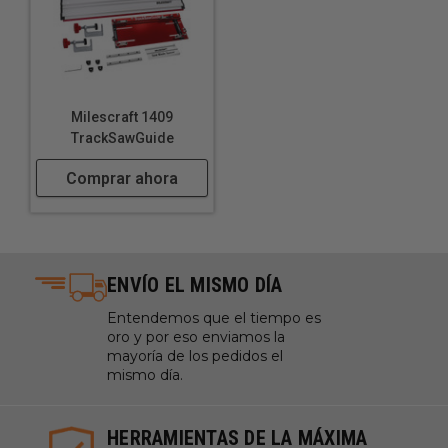
Realización de ranuras para puertas de paneles y
marcos
Fabricación de cerraduras y mecanismos de madera
a medida
Construcción de plantillas y cortes repetibles
Milescraft 1409
Creación de uniones con chaveta para el montaje de
TrackSawGuide
muebles
Comprar ahora
Recortar espacios para bisagras en puertas de
madera
Hacer bocallaves decorativas en escritorios y
cajones
Formas geométricas únicas en paneles de madera
ENVÍO EL MISMO DÍA
Entendemos que el tiempo es
oro y por eso enviamos la
mayoría de los pedidos el
mismo día.
HERRAMIENTAS DE LA MÁXIMA