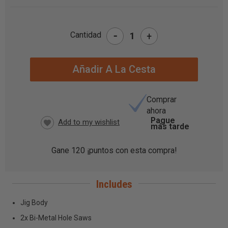
-
Cantidad
+
STOCK
ACTUAL:
Comprar
ahora
Pague
más tarde
Gane
120
¡puntos con esta compra!
Includes
Jig Body
2x Bi-Metal Hole Saws