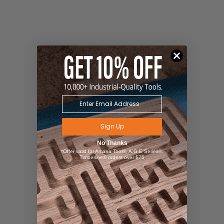
Sign Up
No Thanks
*Offer valid for Amana Tool®, A.G.E Series®,
Timberline® orders over $75