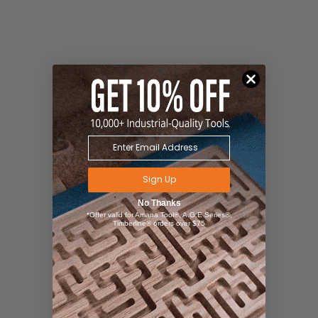
Sign Up
No Thanks
*Offer valid for Amana Tool®, A.G.E Series®,
Timberline® orders over $75