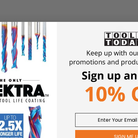
1
SIGN ME 