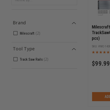
Brand
Milescraf
TrackSawG
(
2
)
Milescraft
pcs)
MC-140
Tool Type
(
2
)
Track Saw Rails
$
99.99
AD