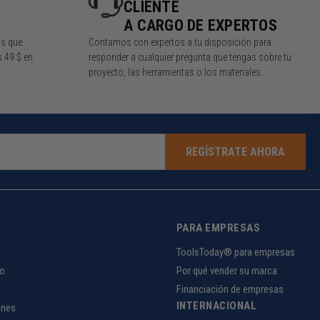
CLIENTE
A CARGO DE EXPERTOS
os que
Contamos con expertos a tu disposición para
s 49 $ en
responder a cualquier pregunta que tengas sobre tu
proyecto, las herramientas o los materiales.
REGÍSTRATE AHORA
PARA EMPRESAS
ToolsToday® para empresas
to
Por qué vender su marca
Financiación de empresas
INTERNACIONAL
ones