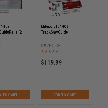
t 1408
Milescraft 1409
uideRails (2
TrackSawGuide
8
MC-1409
$
119.99
D TO CART
ADD TO CART