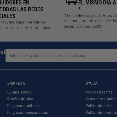
GUIDORES EN
EL MISMO DÍA A
 TODAS LAS REDES
*
CIALES
*Disfruta de envío gratuito en pedid
cumplan los requisitos y superen lo
isitas y una comunidad cada vez
productos Amana Tool®.
ores, profesionales y aficionados.
to!
EMPRESA
AYUDA
Quiénes somos
Pedidos urgentes
Reseñas del sitio
Orden de seguimien
Programa de afiliados
Política de envíos
Programa de recompensas
Política de devoluci