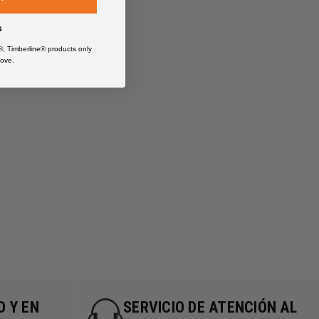
s
®, Timberline® products only
ove.
O Y EN
SERVICIO DE ATENCIÓN AL