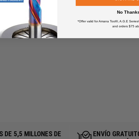
No Thank
*Offer valid for Amana Tool®, A.G.E Series
and orders $75 ab
 DE 5,5 MILLONES DE
ENVÍO GRATUIT