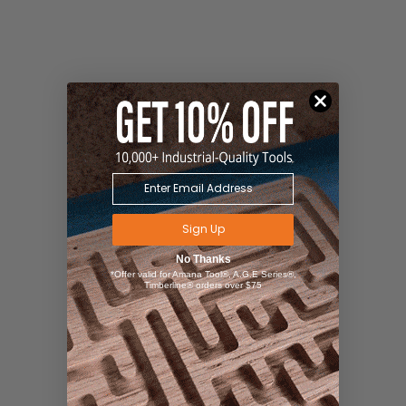
Sign Up
No Thanks
*Offer valid for Amana Tool®, A.G.E Series®,
Timberline® orders over $75