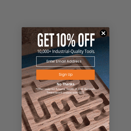
Sign Up
No Thanks
*Offer valid for Amana Tool®, A.G.E Series®,
Timberline® orders over $75